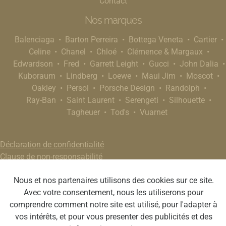
Contact
Nos marques
Balenciaga
Barton Perreira
Bottega Veneta
Cartier
Celine
Chanel
Chloé
Clémence & Margaux
Edwardson
Fred
Garrett Leight
Gucci
John Dalia
Kuboraum
Lindberg
Loewe
Maui Jim
Moscot
Oakley
Persol
Porsche Design
Randolph
Ray-Ban
Saint Laurent
Serengeti
Silhouette
Tagheuer
Tod's
Vuarnet
Déclaration de confidentialité
Clause de non-responsabilité
Nous et nos partenaires utilisons des cookies sur ce site.
Avec votre consentement, nous les utiliserons pour
comprendre comment notre site est utilisé, pour l'adapter à
vos intérêts, et pour vous presenter des publicités et des