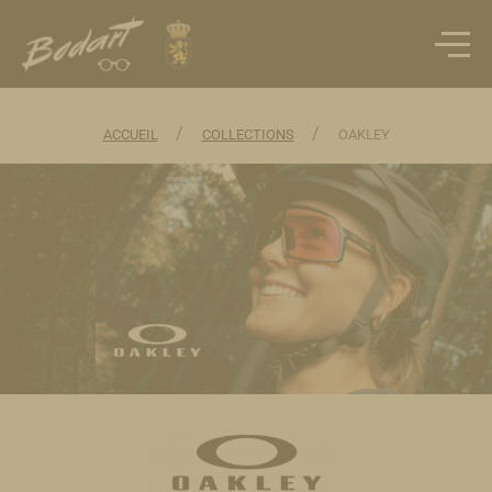
/
/
ACCUEIL
COLLECTIONS
OAKLEY