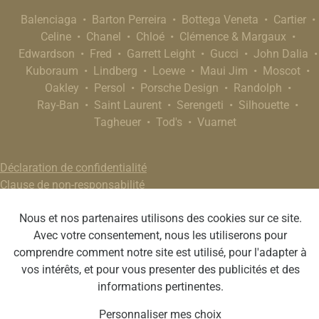
Balenciaga
Barton Perreira
Bottega Veneta
Cartier
Celine
Chanel
Chloé
Clémence & Margaux
Edwardson
Fred
Garrett Leight
Gucci
John Dalia
Kuboraum
Lindberg
Loewe
Maui Jim
Moscot
Oakley
Persol
Porsche Design
Randolph
Ray-Ban
Saint Laurent
Serengeti
Silhouette
Tagheuer
Tod's
Vuarnet
Déclaration de confidentialité
Clause de non-responsabilité
Nous et nos partenaires utilisons des cookies sur ce site.
Avec votre consentement, nous les utiliserons pour
comprendre comment notre site est utilisé, pour l'adapter à
vos intérêts, et pour vous presenter des publicités et des
informations pertinentes.
Personnaliser mes choix
Webdesign by Optic Libre