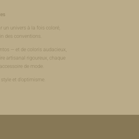
tes
 un univers à la fois coloré,
oin des conventions.
ntos — et de coloris audacieux,
ire artisanal rigoureux, chaque
e accessoire de mode.
 style et d’optimisme.