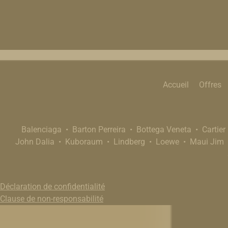
Accueil
Offres
Balenciaga
Barton Perreira
Bottega Veneta
Cartier
John Dalia
Kuboraum
Lindberg
Loewe
Maui Jim
Déclaration de confidentialité
Clause de non-responsabilité