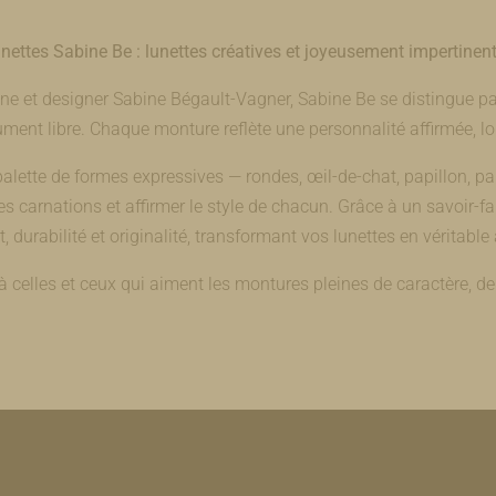
nettes Sabine Be : lunettes créatives et joyeusement impertinen
ne et designer Sabine Bégault-Vagner, Sabine Be se distingue par
ment libre. Chaque monture reflète une personnalité affirmée, l
lette de formes expressives — rondes, œil-de-chat, papillon, pa
es carnations et affirmer le style de chacun. Grâce à un savoir-fa
t, durabilité et originalité, transformant vos lunettes en véritabl
 celles et ceux qui aiment les montures pleines de caractère, de