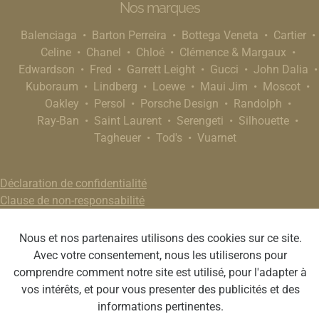
Nos marques
Balenciaga
Barton Perreira
Bottega Veneta
Cartier
Celine
Chanel
Chloé
Clémence & Margaux
Edwardson
Fred
Garrett Leight
Gucci
John Dalia
Kuboraum
Lindberg
Loewe
Maui Jim
Moscot
Oakley
Persol
Porsche Design
Randolph
Ray-Ban
Saint Laurent
Serengeti
Silhouette
Tagheuer
Tod's
Vuarnet
Déclaration de confidentialité
Clause de non-responsabilité
Nous et nos partenaires utilisons des cookies sur ce site.
Avec votre consentement, nous les utiliserons pour
comprendre comment notre site est utilisé, pour l'adapter à
vos intérêts, et pour vous presenter des publicités et des
informations pertinentes.