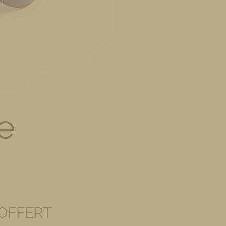
e
E OFFERT