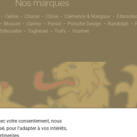
Nos marques
Celine
Chanel
Chloé
Clémence & Margaux
Edwards
Moscot
Oakley
Persol
Porsche Design
Randolph
Silhouette
Tagheuer
Tod's
Vuarnet
Avec votre consentement, nous
é, pour l'adapter à vos intérêts,
rtinentes.