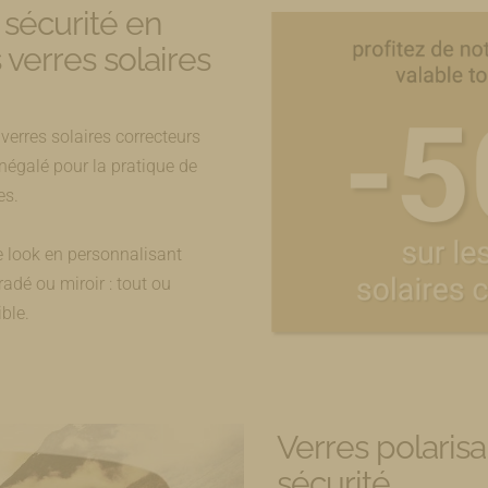
t sécurité en
verres solaires
verres solaires correcteurs
négalé pour la pratique de
es.
re look en personnalisant
radé ou miroir : tout ou
ble.
Verres polarisan
sécurité