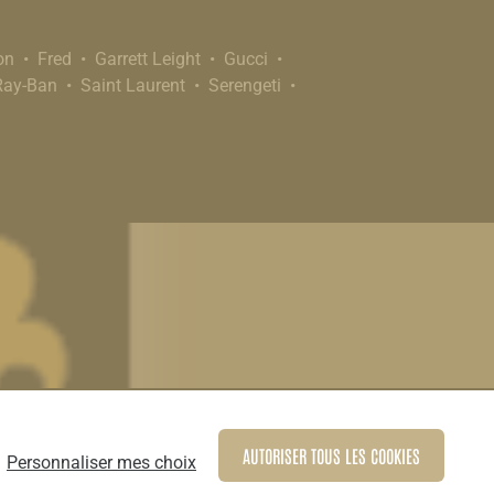
on
Fred
Garrett Leight
Gucci
Ray-Ban
Saint Laurent
Serengeti
AUTORISER TOUS LES COOKIES
Personnaliser mes choix