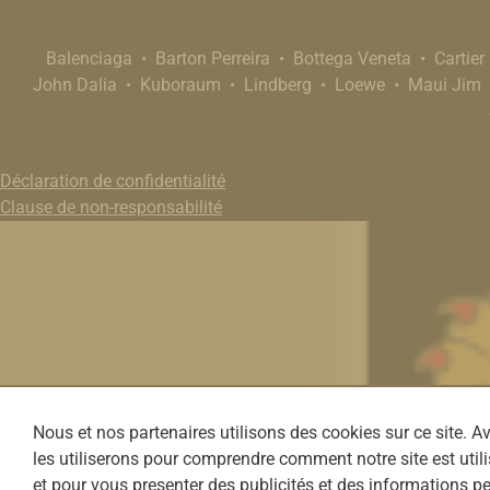
Balenciaga
Barton Perreira
Bottega Veneta
Cartier
John Dalia
Kuboraum
Lindberg
Loewe
Maui Jim
Déclaration de confidentialité
Clause de non-responsabilité
Webdesign by Optic Libre
Nous et nos partenaires utilisons des cookies sur ce site. 
les utiliserons pour comprendre comment notre site est utilis
et pour vous presenter des publicités et des informations pe